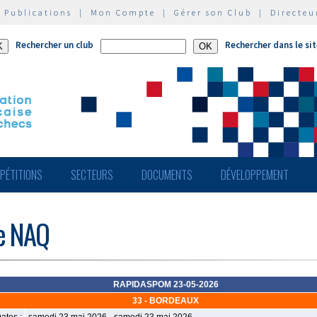
|
Publications
|
Mon Compte
|
Gérer son Club
|
Directeu
Rechercher un club
Rechercher dans le si
PÉTITIONS
SECTEURS
DOCUMENTS
DÉVELOPPEMENT
de NAQ
RAPIDASPOM 23-05-2026
33 - BORDEAUX