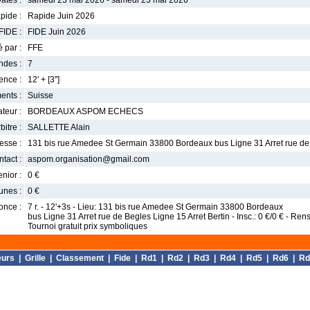
ates :
samedi 23 mai 2026 - samedi 23 mai 2026
pide :
Rapide Juin 2026
FIDE :
FIDE Juin 2026
 par :
FFE
ndes :
7
nce :
12' + [3'']
ents :
Suisse
teur :
BORDEAUX ASPOM ECHECS
bitre :
SALLETTE Alain
esse :
131 bis rue Amedee St Germain 33800 Bordeaux bus Ligne 31 Arret rue de 
tact :
aspom.organisation@gmail.com
enior :
0 €
unes :
0 €
once :
7 r. - 12'+3s - Lieu: 131 bis rue Amedee St Germain 33800 Bordeaux
bus Ligne 31 Arret rue de Begles Ligne 15 Arret Bertin - Insc.: 0 €/0 € - 
Tournoi gratuit prix symboliques
eurs
|
Grille
|
Classement
|
Fide
|
Rd1
|
Rd2
|
Rd3
|
Rd4
|
Rd5
|
Rd6
|
Rd