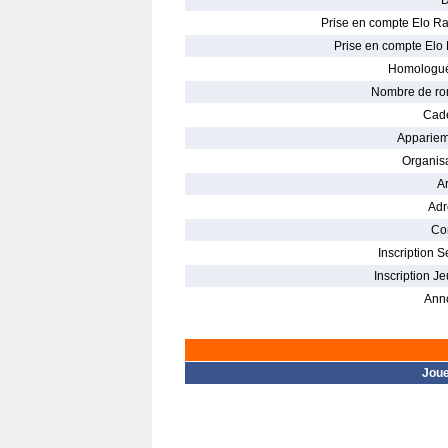
D
Prise en compte Elo Ra
Prise en compte Elo 
Homologué
Nombre de ro
Cade
Appariem
Organisa
Ar
Adr
Con
Inscription S
Inscription Je
Ann
Jou