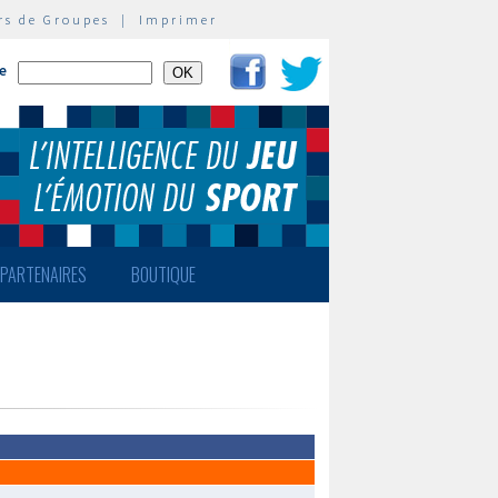
rs de Groupes
|
Imprimer
te
PARTENAIRES
BOUTIQUE