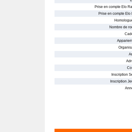
D
Prise en compte Elo Ra
Prise en compte Elo 
Homologué
Nombre de ro
Cade
Appariem
Organisa
Ar
Adr
Con
Inscription S
Inscription Je
Ann