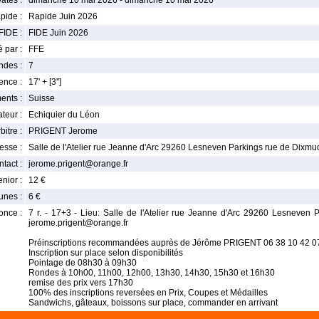
ates :
dimanche 10 mai 2026 - dimanche 10 mai 2026
pide :
Rapide Juin 2026
FIDE :
FIDE Juin 2026
 par :
FFE
ndes :
7
nce :
17' + [3'']
ents :
Suisse
teur :
Echiquier du Léon
bitre :
PRIGENT Jerome
esse :
Salle de l'Atelier rue Jeanne d'Arc 29260 Lesneven Parkings rue de Dixmu
tact :
jerome.prigent@orange.fr
enior :
12 €
unes :
6 €
once :
7 r. - 17+3 - Lieu: Salle de l'Atelier rue Jeanne d'Arc 29260 Lesneven 
jerome.prigent@orange.fr
Préinscriptions recommandées auprès de Jérôme PRIGENT 06 38 10 42 07
Inscription sur place selon disponibilités
Pointage de 08h30 à 09h30
Rondes à 10h00, 11h00, 12h00, 13h30, 14h30, 15h30 et 16h30
remise des prix vers 17h30
100% des inscriptions reversées en Prix, Coupes et Médailles
Sandwichs, gâteaux, boissons sur place, commander en arrivant