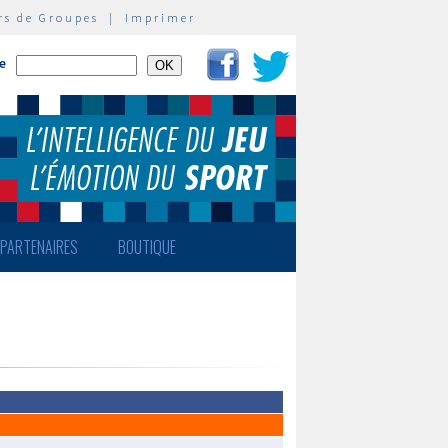
rs de Groupes
|
Imprimer
te
PARTENAIRES
BOUTIQUE