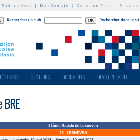
|
Publications
|
Mon Compte
|
Gérer son Club
|
Directeu
Rechercher un club
Rechercher dans le si
PÉTITIONS
SECTEURS
DOCUMENTS
DÉVELOPPEMENT
de BRE
21ème Rapide de Lesneven
29 - LESNEVEN