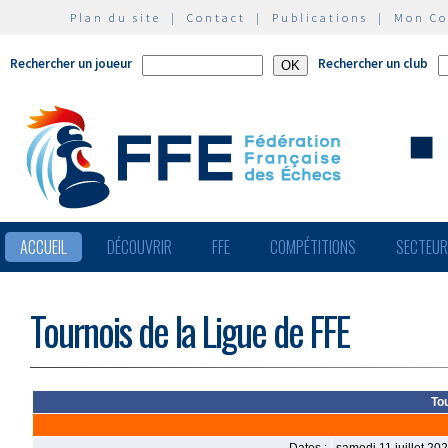
Plan du site
|
Contact
|
Publications
|
Mon C
Rechercher un joueur
Rechercher un club
ACCUEIL
DÉCOUVRIR
FFE
COMPÉTITIONS
SECTEU
Tournois de la Ligue de FFE
Tou