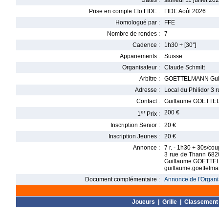
Dates :
samedi 11 juillet 202
Prise en compte Elo FIDE :
FIDE Août 2026
Homologué par :
FFE
Nombre de rondes :
7
Cadence :
1h30 + [30'']
Appariements :
Suisse
Organisateur :
Claude Schmitt
Arbitre :
GOETTELMANN Gui
Adresse :
Local du Philidor 3
Contact :
Guillaume GOETTEL
er
200 €
1
Prix :
Inscription Senior :
20 €
Inscription Jeunes :
20 €
Annonce :
7 r. - 1h30 + 30s/cou
3 rue de Thann 6820
Guillaume GOETT
guillaume.goettelm
Document complémentaire :
Annonce de l'Organis
Joueurs
|
Grille
|
Classement