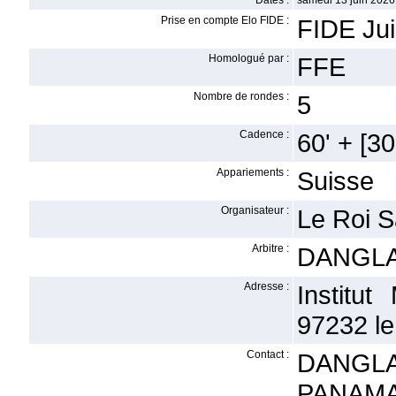
Dates :
samedi 13 juin 2026
Prise en compte Elo FIDE :
FIDE Jui
Homologué par :
FFE
Nombre de rondes :
5
Cadence :
60' + [30'
Appariements :
Suisse
Organisateur :
Le Roi S
Arbitre :
DANGLA
Adresse :
Institu
97232 le
Contact :
DANGLA
PANAMA 