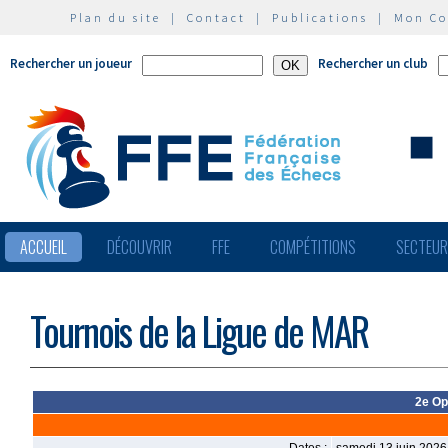
Plan du site
|
Contact
|
Publications
|
Mon C
Rechercher un joueur
Rechercher un club
ACCUEIL
DÉCOUVRIR
FFE
COMPÉTITIONS
SECTEU
Tournois de la Ligue de MAR
2e Op