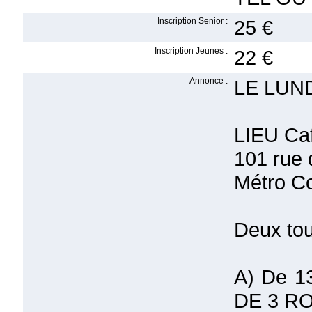
Inscription Senior :
25 €
Inscription Jeunes :
22 €
Annonce :
LE LUN
LIEU Ca
101 rue 
Métro C
Deux tou
A) De 1
DE 3 RO