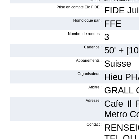
Dates :
lundi 25 mai 2026 - 
Prise en compte Elo FIDE :
FIDE Ju
Homologué par :
FFE
Nombre de rondes :
3
Cadence :
50' + [10'
Appariements :
Suisse
Organisateur :
Hieu P
Arbitre :
GRALL 
Adresse :
Cafe Il 
Metro C
Contact :
RENSEI
TEL OU 