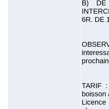
B) DE
INTERC
6R. DE 
OBSERV
interess
prochain
TARIF :
boisson
Licence