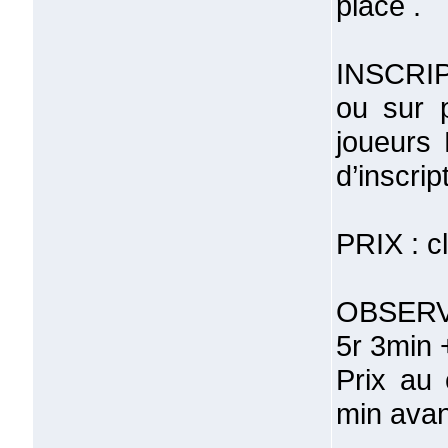
place .
INSCRIP
ou sur 
joueurs
d’inscri
PRIX : c
OBSERVA
5r 3min 
Prix au 
min avan