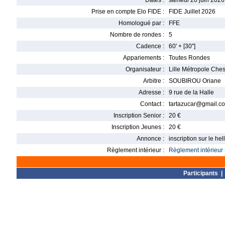
Dates :
samedi 20 juin 2026
Prise en compte Elo FIDE :
FIDE Juillet 2026
Homologué par :
FFE
Nombre de rondes :
5
Cadence :
60' + [30'']
Appariements :
Toutes Rondes
Organisateur :
Lille Métropole Che
Arbitre :
SOUBIROU Oriane
Adresse :
9 rue de la Halle
Contact :
tartazucar@gmail.c
Inscription Senior :
20 €
Inscription Jeunes :
20 €
Annonce :
inscription sur le h
Règlement intérieur :
Règlement intérieur 
Participants