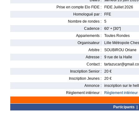
Dates :
samedi 20 juin 2026
Prise en compte Elo FIDE :
FIDE Juillet 2026
Homologué par :
FFE
Nombre de rondes :
5
Cadence :
60' + [30'']
Appariements :
Toutes Rondes
Organisateur :
Lille Métropole Che
Arbitre :
SOUBIROU Oriane
Adresse :
9 rue de la Halle
Contact :
tartazucar@gmail.c
Inscription Senior :
20 €
Inscription Jeunes :
20 €
Annonce :
inscription sur le h
Règlement intérieur :
Règlement intérieur 
Participants