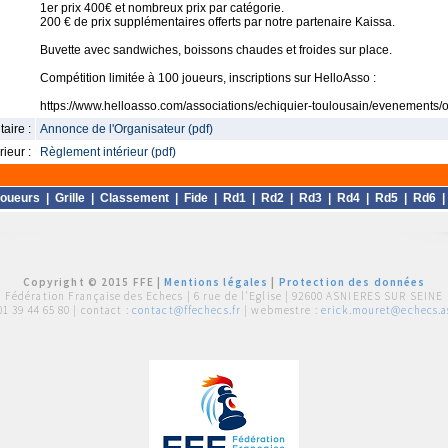
1er prix 400€ et nombreux prix par catégorie.
200 € de prix supplémentaires offerts par notre partenaire Kaissa.
Buvette avec sandwiches, boissons chaudes et froides sur place.
Compétition limitée à 100 joueurs, inscriptions sur HelloAsso :
https://www.helloasso.com/associations/echiquier-toulousain/evenements/o
aire :
Annonce de l'Organisateur (pdf)
ieur :
Règlement intérieur (pdf)
oueurs
|
Grille
|
Classement
|
Fide
|
Rd1
|
Rd2
|
Rd3
|
Rd4
|
Rd5
|
Rd6
Copyright © 2015 FFE |
Mentions légales
|
Protection des données
Fédération Française des Echecs |
6 rue de l'Eglise | 92600 ASNIERES SUR SEINE
01 39 44 65 80
| contact :
contact@ffechecs.fr
| webmestre :
erick.mouret@echecs.as