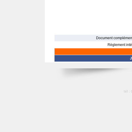
Document complément
Règlement intér
J
tél :