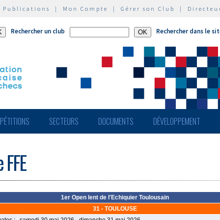
|
Publications
|
Mon Compte
|
Gérer son Club
|
Directeu
Rechercher un club
Rechercher dans le si
PÉTITIONS
SECTEURS
DOCUMENTS
DÉVELOPPEMENT
e FFE
1er Open lent de l'Echiquier Toulousain
31 - TOULOUSE