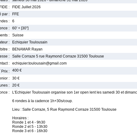
ates :
samedi 30 mai 2026 - dimanche 31 mai 2026
FIDE :
FIDE Juillet 2026
 par :
FFE
ndes :
6
nce :
60' + [30'']
ents :
Suisse
teur :
Echiquier Toulousain
bitre :
BENAMAR Rayan
esse :
Salle Corraze 5 rue Raymond Corraze 31500 Toulouse
tact :
echiquier.toulousain@gmail.com
r
400 €
Prix :
enior :
30 €
unes :
20 €
once :
L'Echiquier Toulousain organise son 1er open lent les samedi 30 et diman
6 rondes à la cadence 1h+30s/coup.
Lieu : Salle Corraze, 5 Rue Raymond Corraze 31500 Toulouse
Horaires :
Ronde 1 et 4 - 9h30
Ronde 2 et 5 - 13h30
Ronde 3 et 6 - 16h30