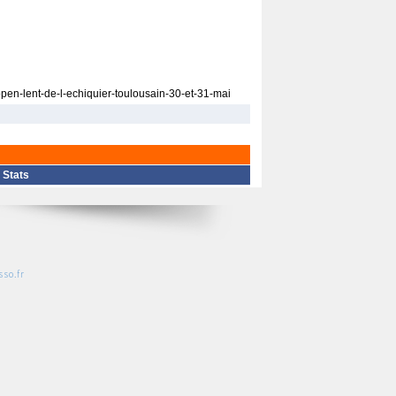
pen-lent-de-l-echiquier-toulousain-30-et-31-mai
|
Stats
so.fr