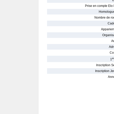
D
Prise en compte Elo 
Homologué
Nombre de ro
Cade
Appariem
Organisa
Ar
Adr
Con
e
1
Inscription S
Inscription Je
Ann