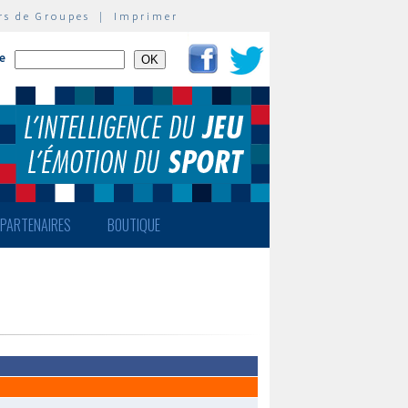
rs de Groupes
|
Imprimer
te
PARTENAIRES
BOUTIQUE