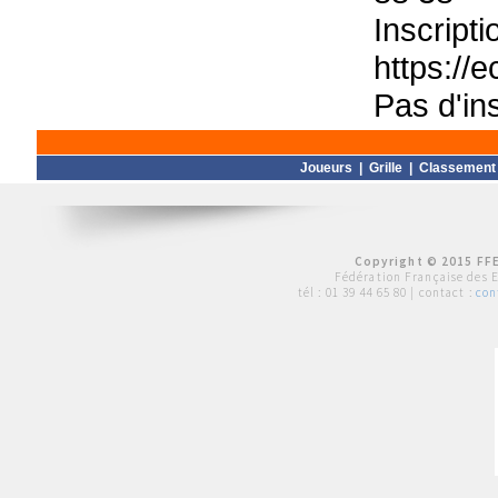
Inscrip
https://
Pas d'ins
Joueurs
|
Grille
|
Classement
Copyright © 2015 FFE
Fédération Française des 
tél :
01 39 44 65 80
| contact :
con