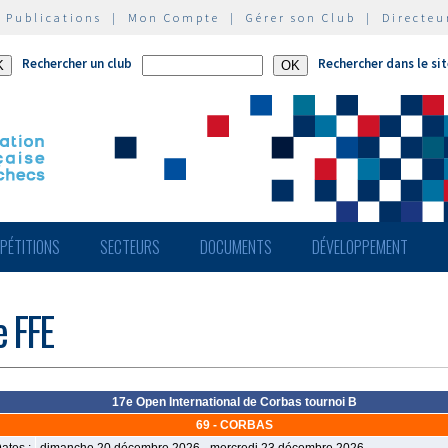
|
Publications
|
Mon Compte
|
Gérer son Club
|
Directeu
Rechercher un club
Rechercher dans le si
PÉTITIONS
SECTEURS
DOCUMENTS
DÉVELOPPEMENT
e FFE
17e Open International de Corbas tournoi B
69 - CORBAS