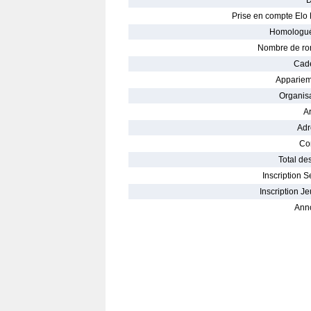
D
Prise en compte Elo 
Homologué
Nombre de ro
Cade
Appariem
Organisa
Ar
Adr
Con
Total des
Inscription S
Inscription Je
Ann