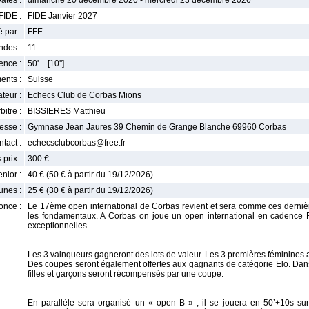
ates :
dimanche 20 décembre 2026 - mercredi 23 décembre 2026
FIDE :
FIDE Janvier 2027
 par :
FFE
ndes :
11
nce :
50' + [10'']
ents :
Suisse
teur :
Echecs Club de Corbas Mions
bitre :
BISSIERES Matthieu
esse :
Gymnase Jean Jaures 39 Chemin de Grange Blanche 69960 Corbas
tact :
echecsclubcorbas@free.fr
 prix :
300 €
enior :
40 € (50 € à partir du 19/12/2026)
unes :
25 € (30 € à partir du 19/12/2026)
once :
Le 17ème open international de Corbas revient et sera comme ces derni
les fondamentaux. A Corbas on joue un open international en cadence 
exceptionnelles.
Les 3 vainqueurs gagneront des lots de valeur. Les 3 premières féminines 
Des coupes seront également offertes aux gagnants de catégorie Elo. Dans
filles et garçons seront récompensés par une coupe.
En parallèle sera organisé un « open B » , il se jouera en 50’+10s su