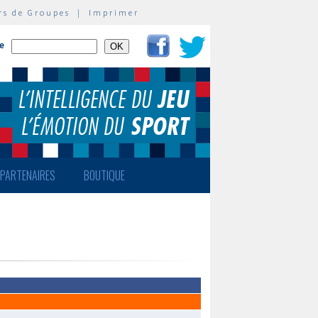
rs de Groupes
|
Imprimer
te
PARTENAIRES
BOUTIQUE