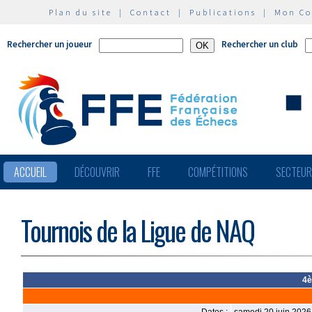
Plan du site
|
Contact
|
Publications
|
Mon C
Rechercher un joueur
Rechercher un club
ACCUEIL
DÉCOUVRIR
FFE
COMPÉTITIONS
SECTEU
Tournois de la Ligue de NAQ
4è