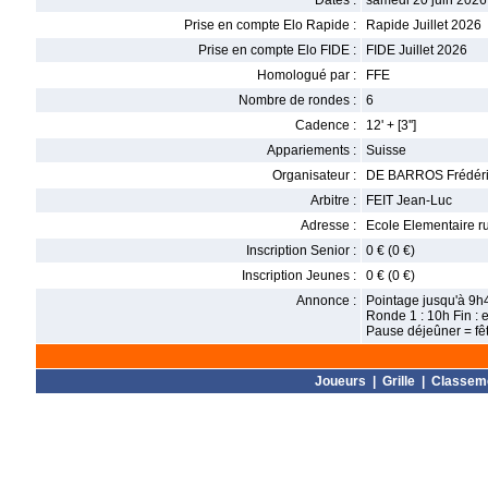
Dates :
samedi 20 juin 2026
Prise en compte Elo Rapide :
Rapide Juillet 2026
Prise en compte Elo FIDE :
FIDE Juillet 2026
Homologué par :
FFE
Nombre de rondes :
6
Cadence :
12' + [3'']
Appariements :
Suisse
Organisateur :
DE BARROS Frédér
Arbitre :
FEIT Jean-Luc
Adresse :
Ecole Elementaire r
Inscription Senior :
0 € (0 €)
Inscription Jeunes :
0 € (0 €)
Annonce :
Pointage jusqu'à 9h
Ronde 1 : 10h Fin : 
Pause déjeûner = fêt
Joueurs
|
Grille
|
Classem