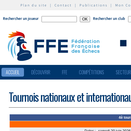
Plan du site
|
Contact
|
Publications
|
Mon C
Rechercher un joueur
Rechercher un club
ACCUEIL
DÉCOUVRIR
FFE
COMPÉTITIONS
SECTEU
Tournois nationaux et internationa
4è tou