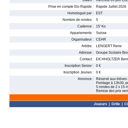
Dates :
mercredi 03 juin 202
Prise en compte Elo Rapide :
Rapide Juillet 2026
Homologué par :
EST
Nombre de rondes :
5
Cadence :
15' Ko
Appariements :
Suisse
Organisateur :
CEHR
Arbitre :
LENGERT Rene
Adresse :
Groupe Scolaire Bro
Contact :
EICHHOLTZER Bernar
Inscription Senior :
0 €
Inscription Jeunes :
0 €
Annonce :
Réservé aux élèves d
Pointage à 13h30, p
5 rondes de 2 x 15 
Remise des prix ver
Joueurs
|
Grille
|
C