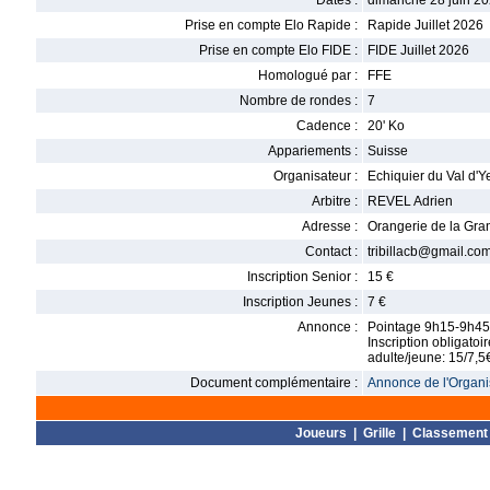
Dates :
dimanche 28 juin 20
Prise en compte Elo Rapide :
Rapide Juillet 2026
Prise en compte Elo FIDE :
FIDE Juillet 2026
Homologué par :
FFE
Nombre de rondes :
7
Cadence :
20' Ko
Appariements :
Suisse
Organisateur :
Echiquier du Val d'Y
Arbitre :
REVEL Adrien
Adresse :
Orangerie de la Gra
Contact :
tribillacb@gmail.co
Inscription Senior :
15 €
Inscription Jeunes :
7 €
Annonce :
Pointage 9h15-9h45
Inscription obligatoi
adulte/jeune: 15/7,5
Document complémentaire :
Annonce de l'Organis
Joueurs
|
Grille
|
Classement