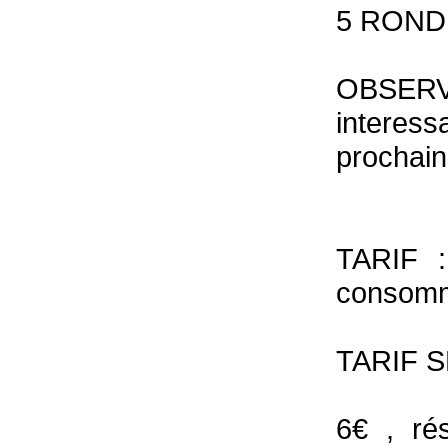
5 ROND
OBSERV
interess
prochain
TARIF :
consomme
TARIF S
6€ , ré