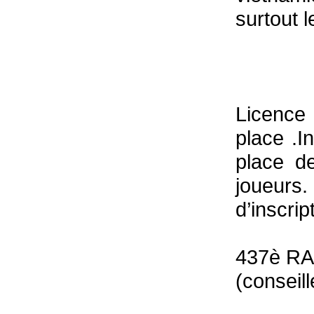
surtout 
Licence
place .I
place d
joueurs
d’inscrip
437è R
(conseil