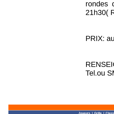
rondes 
21h30( 
PRIX: a
RENSEI
Tel.ou 
Joueurs
|
Grille
|
Clas