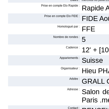
Dates :
mercredi 08 juillet 2
Prise en compte Elo Rapide :
Rapide 
Prise en compte Elo FIDE :
FIDE Ao
Homologué par :
FFE
Nombre de rondes :
5
Cadence :
12' + [10'
Appariements :
Suisse
Organisateur :
Hieu P
Arbitre :
GRALL 
Adresse :
Salon d
Paris .
Contact :