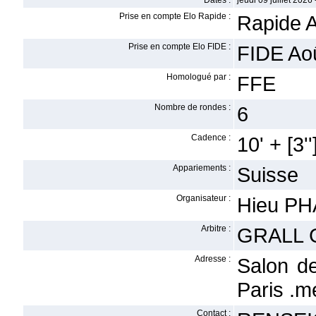
Dates :
jeudi 09 juillet 2026 
Prise en compte Elo Rapide :
Rapide 
Prise en compte Elo FIDE :
FIDE Ao
Homologué par :
FFE
Nombre de rondes :
6
Cadence :
10' + [3''
Appariements :
Suisse
Organisateur :
Hieu P
Arbitre :
GRALL 
Adresse :
Salon d
Paris .
Contact :