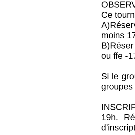
OBSERV
Ce tourn
A)Réser
moins 1
B)Réser 
ou ffe -
Si le gr
groupes 
INSCRIP
19h. Ré
d’inscri