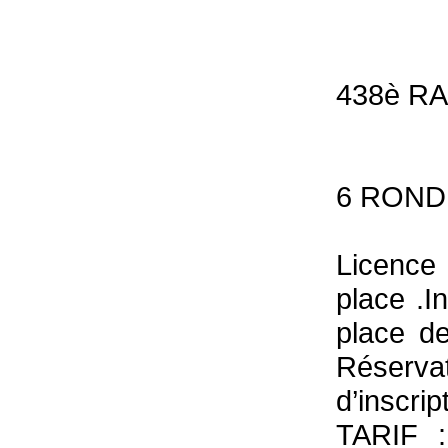
438è R
6 ROND
Licence
place .I
place de
Réserv
d’inscrip
TARIF :