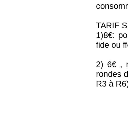
consomme
TARIF S
1)8€: po
fide ou f
2) 6€ , 
rondes d
R3 à R6