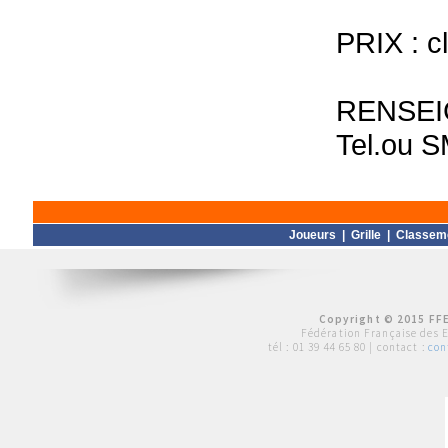
PRIX : c
RENSEI
Tel.ou 
Joueurs
|
Grille
|
Classem
Copyright © 2015 FFE
Fédération Française des 
tél :
01 39 44 65 80
| contact :
con