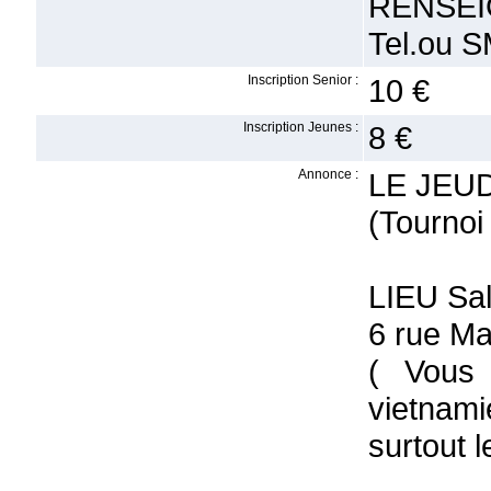
RENSEI
Tel.ou 
Inscription Senior :
10 €
Inscription Jeunes :
8 €
Annonce :
LE JEUD
(Tournoi
LIEU Sa
6 rue M
( Vous 
vietnam
surtout 