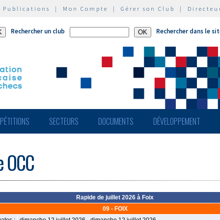
|
Publications
|
Mon Compte
|
Gérer son Club
|
Directeu
Rechercher un club
Rechercher dans le si
PÉTITIONS
SECTEURS
DOCUMENTS
DÉVELOPPEMENT
de OCC
Rapide de juillet 2026 à Foix
09 - FOIX