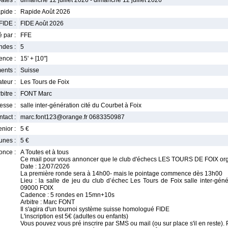
ates :
dimanche 12 juillet 2026 - dimanche 12 juillet 2026
pide :
Rapide Août 2026
FIDE :
FIDE Août 2026
 par :
FFE
ndes :
5
nce :
15' + [10"]
ents :
Suisse
teur :
Les Tours de Foix
bitre :
FONT Marc
esse :
salle inter-génération cité du Courbet à Foix
tact :
marc.font123@orange.fr 0683350987
enior :
5 €
unes :
5 €
once :
A Toutes et à tous
Ce mail pour vous annoncer que le club d'échecs LES TOURS DE FOIX organ
Date : 12/07/2026
La première ronde sera à 14h00- mais le pointage commence dès 13h00
Lieu : la salle de jeu du club d’échec Les Tours de Foix salle inter-gén
09000 FOIX
Cadence : 5 rondes en 15mn+10s
Arbitre : Marc FONT
Il s'agira d'un tournoi système suisse homologué FIDE
L'inscription est 5€ (adultes ou enfants)
Vous pouvez vous pré inscrire par SMS ou mail (ou sur place s'il en rest