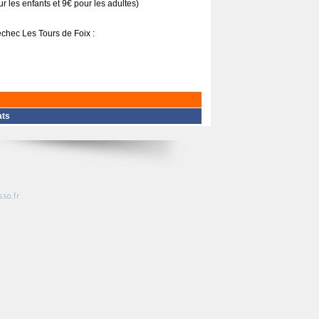
r les enfants et 9€ pour les adultes)
échec Les Tours de Foix :
ats
so.fr