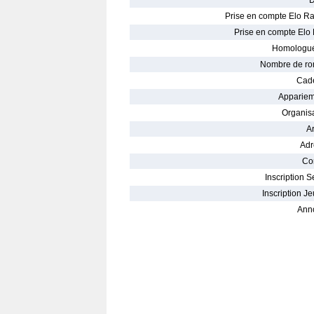
D
Prise en compte Elo Ra
Prise en compte Elo 
Homologué
Nombre de ro
Cade
Appariem
Organisa
Ar
Adr
Con
Inscription S
Inscription Je
Ann