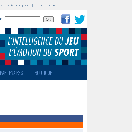
rs de Groupes
|
Imprimer
te
PARTENAIRES
BOUTIQUE