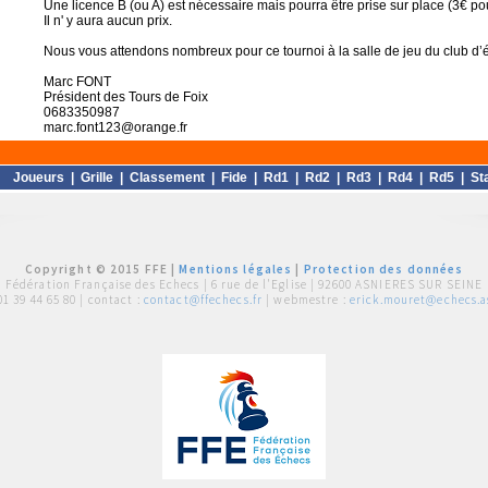
Une licence B (ou A) est nécessaire mais pourra être prise sur place (3€ pou
Il n' y aura aucun prix.
Nous vous attendons nombreux pour ce tournoi à la salle de jeu du club d’
Marc FONT
Président des Tours de Foix
0683350987
marc.font123@orange.fr
Joueurs
|
Grille
|
Classement
|
Fide
|
Rd1
|
Rd2
|
Rd3
|
Rd4
|
Rd5
|
St
Copyright © 2015 FFE |
Mentions légales
|
Protection des données
Fédération Française des Echecs |
6 rue de l'Eglise | 92600 ASNIERES SUR SEINE
01 39 44 65 80
| contact :
contact@ffechecs.fr
| webmestre :
erick.mouret@echecs.as