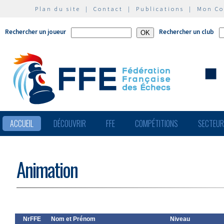
Plan du site
|
Contact
|
Publications
|
Mon C
Rechercher un joueur
Rechercher un club
ACCUEIL
DÉCOUVRIR
FFE
COMPÉTITIONS
SECTEU
Animation
NrFFE
Nom et Prénom
Niveau