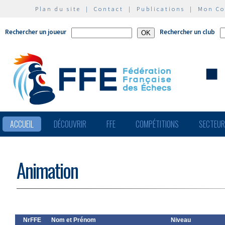
Plan du site
|
Contact
|
Publications
|
Mon C
Rechercher un joueur
Rechercher un club
ACCUEIL
DÉCOUVRIR
FFE
COMPÉTITIONS
SECTEU
Animation
NrFFE
Nom et Prénom
Niveau