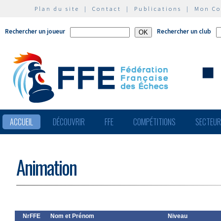
Plan du site
|
Contact
|
Publications
|
Mon C
Rechercher un joueur
Rechercher un club
ACCUEIL
DÉCOUVRIR
FFE
COMPÉTITIONS
SECTEU
Animation
NrFFE
Nom et Prénom
Niveau