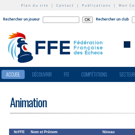
Plan du site
|
Contact
|
Publications
|
Mon C
Rechercher un joueur
Rechercher un club
ACCUEIL
DÉCOUVRIR
FFE
COMPÉTITIONS
SECTEU
Animation
NrFFE
Nom et Prénom
Niveau