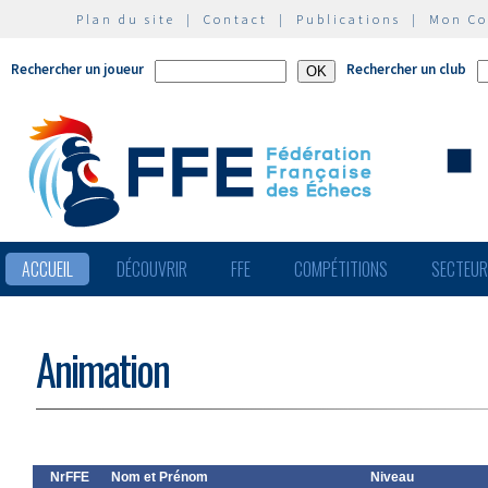
Plan du site
|
Contact
|
Publications
|
Mon C
Rechercher un joueur
Rechercher un club
ACCUEIL
DÉCOUVRIR
FFE
COMPÉTITIONS
SECTEU
Animation
NrFFE
Nom et Prénom
Niveau