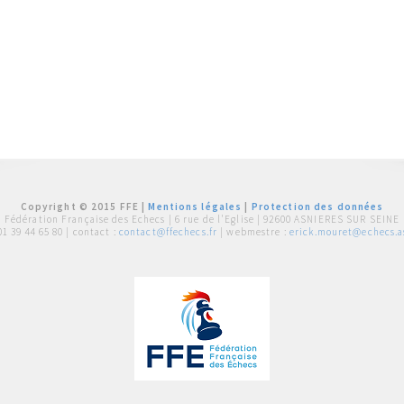
Copyright © 2015 FFE |
Mentions légales
|
Protection des données
Fédération Française des Echecs |
6 rue de l'Eglise | 92600 ASNIERES SUR SEINE
01 39 44 65 80
| contact :
contact@ffechecs.fr
| webmestre :
erick.mouret@echecs.as