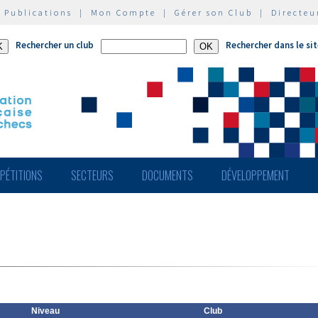
|
Publications
|
Mon Compte
|
Gérer son Club
|
Directeu
Rechercher un club
Rechercher dans le si
PÉTITIONS
SECTEURS
DOCUMENTS
DÉVELOPPEMENT
Niveau
Club