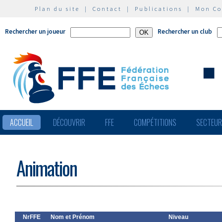
Plan du site
|
Contact
|
Publications
|
Mon C
Rechercher un joueur
Rechercher un club
ACCUEIL
DÉCOUVRIR
FFE
COMPÉTITIONS
SECTEU
Animation
NrFFE
Nom et Prénom
Niveau