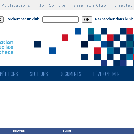
|
Publications
|
Mon Compte
|
Gérer son Club
|
Directeu
Rechercher un club
Rechercher dans le si
PÉTITIONS
SECTEURS
DOCUMENTS
DÉVELOPPEMENT
Niveau
Club