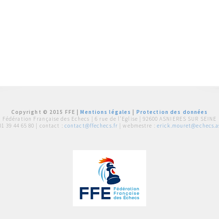
Copyright © 2015 FFE |
Mentions légales
|
Protection des données
Fédération Française des Echecs |
6 rue de l'Eglise | 92600 ASNIERES SUR SEINE
01 39 44 65 80
| contact :
contact@ffechecs.fr
| webmestre :
erick.mouret@echecs.as