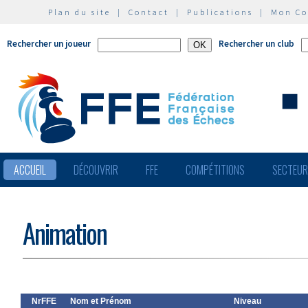
Plan du site
|
Contact
|
Publications
|
Mon C
Rechercher un joueur
Rechercher un club
ACCUEIL
DÉCOUVRIR
FFE
COMPÉTITIONS
SECTEU
Animation
NrFFE
Nom et Prénom
Niveau