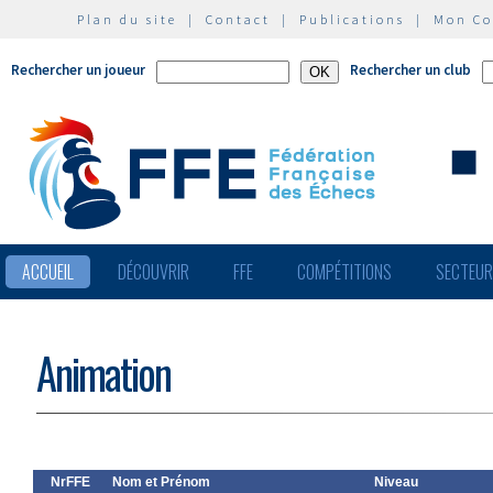
Plan du site
|
Contact
|
Publications
|
Mon C
Rechercher un joueur
Rechercher un club
ACCUEIL
DÉCOUVRIR
FFE
COMPÉTITIONS
SECTEU
Animation
NrFFE
Nom et Prénom
Niveau