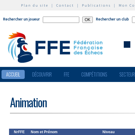
Plan du site
|
Contact
|
Publications
|
Mon C
Rechercher un joueur
Rechercher un club
ACCUEIL
DÉCOUVRIR
FFE
COMPÉTITIONS
SECTEU
Animation
NrFFE
Nom et Prénom
Niveau