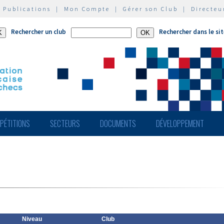
|
Publications
|
Mon Compte
|
Gérer son Club
|
Directeu
Rechercher un club
Rechercher dans le si
PÉTITIONS
SECTEURS
DOCUMENTS
DÉVELOPPEMENT
Niveau
Club