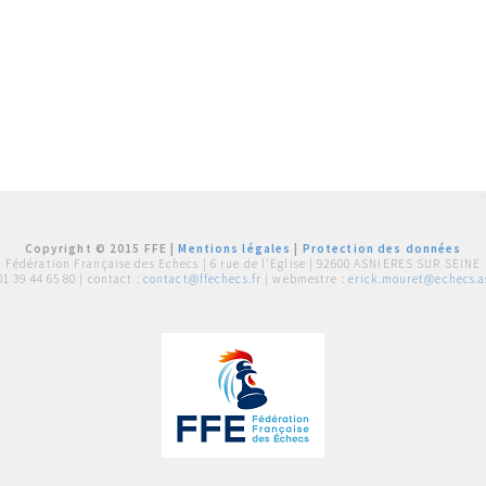
Copyright © 2015 FFE |
Mentions légales
|
Protection des données
Fédération Française des Echecs |
6 rue de l'Eglise | 92600 ASNIERES SUR SEINE
01 39 44 65 80
| contact :
contact@ffechecs.fr
| webmestre :
erick.mouret@echecs.as