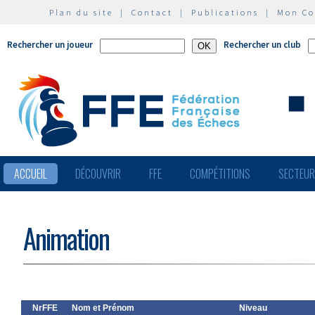
Plan du site
|
Contact
|
Publications
|
Mon C
Rechercher un joueur
Rechercher un club
ACCUEIL
DÉCOUVRIR
FFE
COMPÉTITIONS
SECTEU
Animation
NrFFE
Nom et Prénom
Niveau