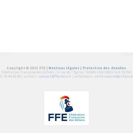
Copyright © 2015 FFE |
Mentions légales
|
Protection des données
Fédération Française des Echecs |
6 rue de l'Eglise | 92600 ASNIERES SUR SEINE
01 39 44 65 80
| contact :
contact@ffechecs.fr
| webmestre :
erick.mouret@echecs.as