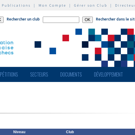
|
Publications
|
Mon Compte
|
Gérer son Club
|
Directeu
Rechercher un club
Rechercher dans le si
PÉTITIONS
SECTEURS
DOCUMENTS
DÉVELOPPEMENT
Niveau
Club