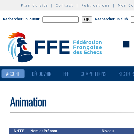
Plan du site
|
Contact
|
Publications
|
Mon C
Rechercher un joueur
Rechercher un club
ACCUEIL
DÉCOUVRIR
FFE
COMPÉTITIONS
SECTEU
Animation
NrFFE
Nom et Prénom
Niveau