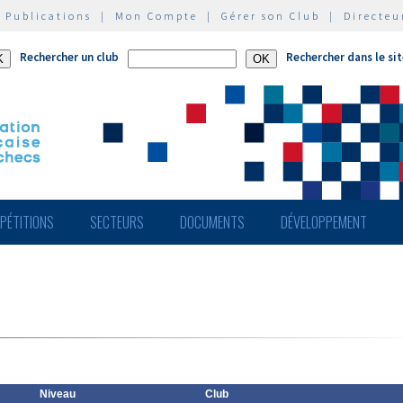
|
Publications
|
Mon Compte
|
Gérer son Club
|
Directeu
Rechercher un club
Rechercher dans le si
PÉTITIONS
SECTEURS
DOCUMENTS
DÉVELOPPEMENT
Niveau
Club