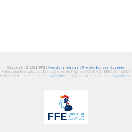
Copyright © 2015 FFE |
Mentions légales
|
Protection des données
Fédération Française des Echecs |
6 rue de l'Eglise | 92600 ASNIERES SUR SEINE
01 39 44 65 80
| contact :
contact@ffechecs.fr
| webmestre :
erick.mouret@echecs.as