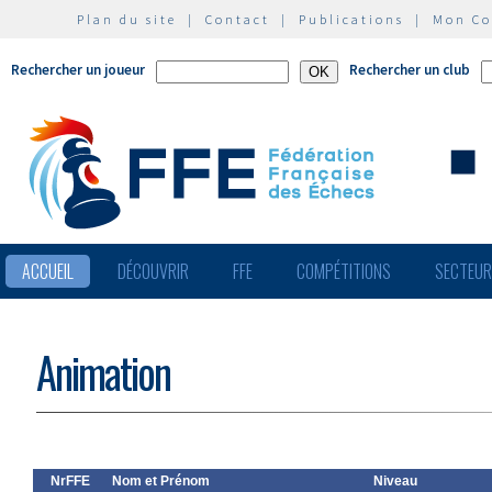
Plan du site
|
Contact
|
Publications
|
Mon C
Rechercher un joueur
Rechercher un club
ACCUEIL
DÉCOUVRIR
FFE
COMPÉTITIONS
SECTEU
Animation
NrFFE
Nom et Prénom
Niveau