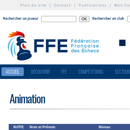
Plan du site
|
Contact
|
Publications
|
Mon C
Rechercher un joueur
Rechercher un club
ACCUEIL
DÉCOUVRIR
FFE
COMPÉTITIONS
SECTEU
Animation
NrFFE
Nom et Prénom
Niveau