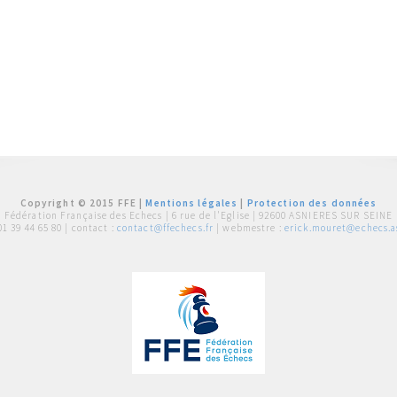
Copyright © 2015 FFE |
Mentions légales
|
Protection des données
Fédération Française des Echecs |
6 rue de l'Eglise | 92600 ASNIERES SUR SEINE
01 39 44 65 80
| contact :
contact@ffechecs.fr
| webmestre :
erick.mouret@echecs.as