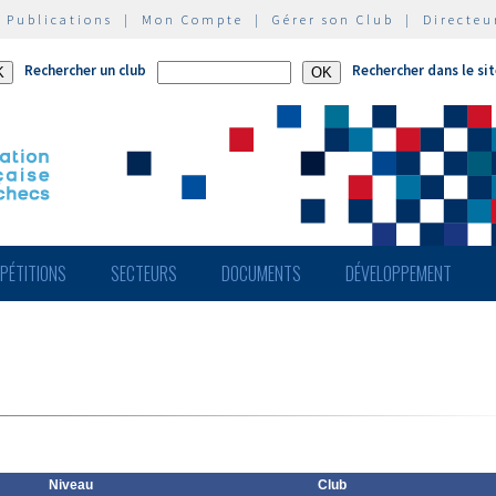
|
Publications
|
Mon Compte
|
Gérer son Club
|
Directeu
Rechercher un club
Rechercher dans le si
PÉTITIONS
SECTEURS
DOCUMENTS
DÉVELOPPEMENT
Niveau
Club