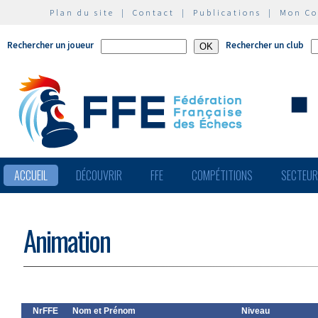
Plan du site
|
Contact
|
Publications
|
Mon C
Rechercher un joueur
Rechercher un club
ACCUEIL
DÉCOUVRIR
FFE
COMPÉTITIONS
SECTEU
Animation
NrFFE
Nom et Prénom
Niveau