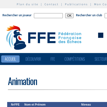
Plan du site
|
Contact
|
Publications
|
Mon C
Rechercher un joueur
Rechercher un club
ACCUEIL
DÉCOUVRIR
FFE
COMPÉTITIONS
SECTEU
Animation
NrFFE
Nom et Prénom
Niveau