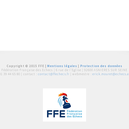
Copyright © 2015 FFE |
Mentions légales
|
Protection des données
Fédération Française des Echecs |
6 rue de l'Eglise | 92600 ASNIERES SUR SEINE
01 39 44 65 80
| contact :
contact@ffechecs.fr
| webmestre :
erick.mouret@echecs.as