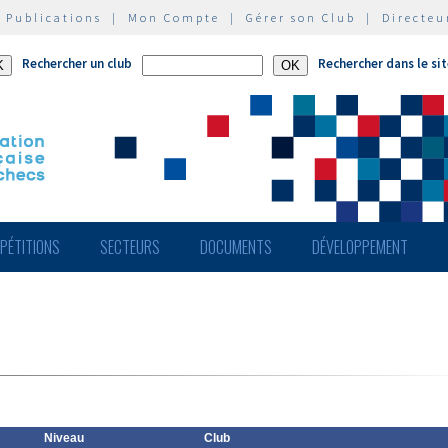
|
Publications
|
Mon Compte
|
Gérer son Club
|
Directeu
Rechercher un club
Rechercher dans le si
PÉTITIONS
SECTEURS
DOCUMENTS
DÉVELOPPEMENT
Niveau
Club