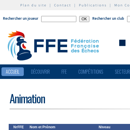
Plan du site
|
Contact
|
Publications
|
Mon C
Rechercher un joueur
Rechercher un club
ACCUEIL
DÉCOUVRIR
FFE
COMPÉTITIONS
SECTEU
Animation
NrFFE
Nom et Prénom
Niveau