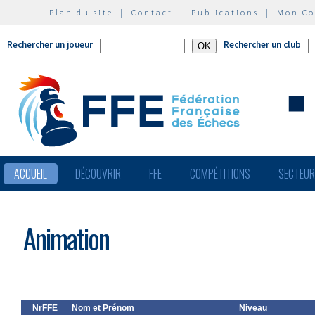
Plan du site
|
Contact
|
Publications
|
Mon C
Rechercher un joueur
Rechercher un club
ACCUEIL
DÉCOUVRIR
FFE
COMPÉTITIONS
SECTEU
Animation
NrFFE
Nom et Prénom
Niveau