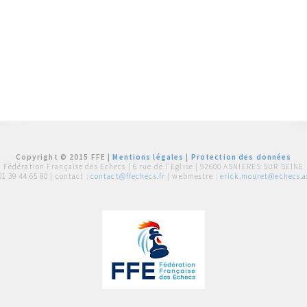
Copyright © 2015 FFE |
Mentions légales
|
Protection des données
Fédération Française des Echecs |
6 rue de l'Eglise | 92600 ASNIERES SUR SEINE
01 39 44 65 80
| contact :
contact@ffechecs.fr
| webmestre :
erick.mouret@echecs.as