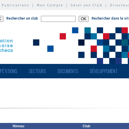
|
Publications
|
Mon Compte
|
Gérer son Club
|
Directeu
Rechercher un club
Rechercher dans le si
PÉTITIONS
SECTEURS
DOCUMENTS
DÉVELOPPEMENT
Niveau
Club