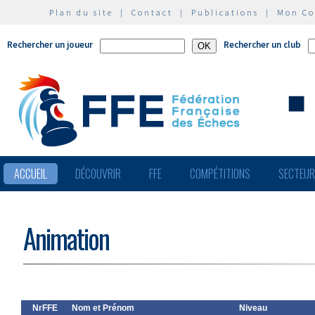
Plan du site
|
Contact
|
Publications
|
Mon C
Rechercher un joueur
Rechercher un club
ACCUEIL
DÉCOUVRIR
FFE
COMPÉTITIONS
SECTEU
Animation
NrFFE
Nom et Prénom
Niveau