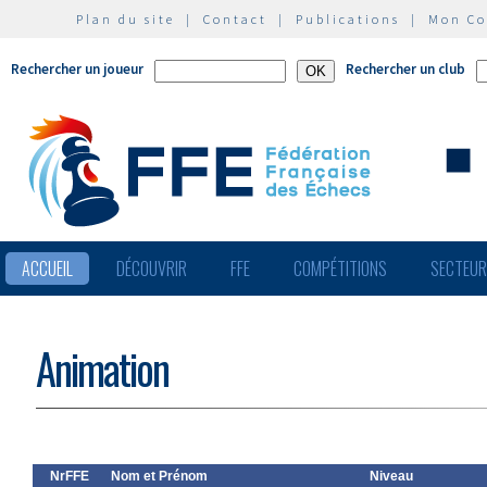
Plan du site
|
Contact
|
Publications
|
Mon C
Rechercher un joueur
Rechercher un club
ACCUEIL
DÉCOUVRIR
FFE
COMPÉTITIONS
SECTEU
Animation
NrFFE
Nom et Prénom
Niveau