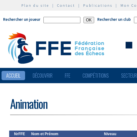
Plan du site
|
Contact
|
Publications
|
Mon C
Rechercher un joueur
Rechercher un club
ACCUEIL
DÉCOUVRIR
FFE
COMPÉTITIONS
SECTEU
Animation
NrFFE
Nom et Prénom
Niveau