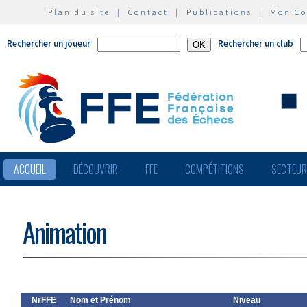
Plan du site
|
Contact
|
Publications
|
Mon C
Rechercher un joueur
Rechercher un club
ACCUEIL
DÉCOUVRIR
FFE
COMPÉTITIONS
SECTEU
Animation
NrFFE
Nom et Prénom
Niveau