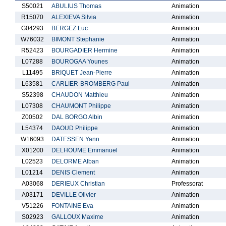
S50021
ABULIUS Thomas
Animation
R15070
ALEXIEVA Silvia
Animation
G04293
BERGEZ Luc
Animation
W76032
BIMONT Stephanie
Animation
R52423
BOURGADIER Hermine
Animation
L07288
BOUROGAA Younes
Animation
L11495
BRIQUET Jean-Pierre
Animation
L63581
CARLIER-BROMBERG Paul
Animation
S52398
CHAUDON Matthieu
Animation
L07308
CHAUMONT Philippe
Animation
Z00502
DAL BORGO Albin
Animation
L54374
DAOUD Philippe
Animation
W16093
DATESSEN Yann
Animation
X01200
DELHOUME Emmanuel
Animation
L02523
DELORME Alban
Animation
L01214
DENIS Clement
Animation
A03068
DERIEUX Christian
Professorat
A03171
DEVILLE Olivier
Animation
V51226
FONTAINE Eva
Animation
S02923
GALLOUX Maxime
Animation