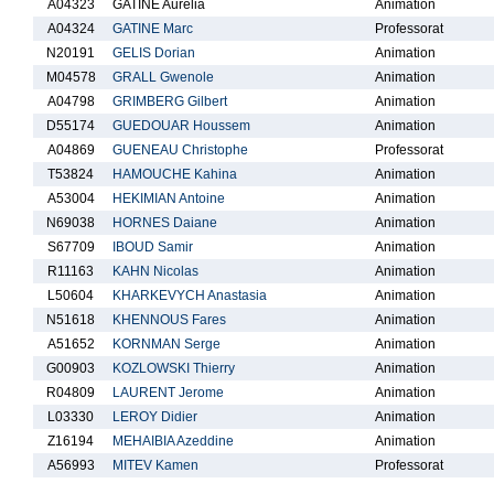
A04323
GATINE Aurelia
Animation
A04324
GATINE Marc
Professorat
N20191
GELIS Dorian
Animation
M04578
GRALL Gwenole
Animation
A04798
GRIMBERG Gilbert
Animation
D55174
GUEDOUAR Houssem
Animation
A04869
GUENEAU Christophe
Professorat
T53824
HAMOUCHE Kahina
Animation
A53004
HEKIMIAN Antoine
Animation
N69038
HORNES Daiane
Animation
S67709
IBOUD Samir
Animation
R11163
KAHN Nicolas
Animation
L50604
KHARKEVYCH Anastasia
Animation
N51618
KHENNOUS Fares
Animation
A51652
KORNMAN Serge
Animation
G00903
KOZLOWSKI Thierry
Animation
R04809
LAURENT Jerome
Animation
L03330
LEROY Didier
Animation
Z16194
MEHAIBIA Azeddine
Animation
A56993
MITEV Kamen
Professorat