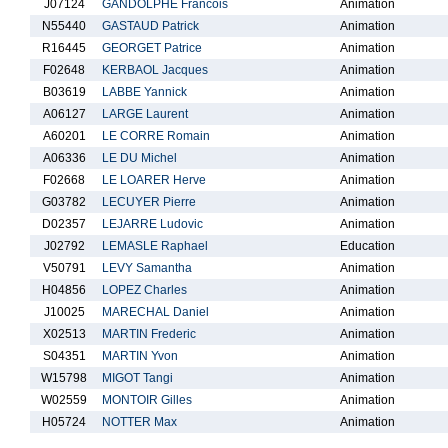
J07124
GANDOLPHE Francois
Animation
N55440
GASTAUD Patrick
Animation
R16445
GEORGET Patrice
Animation
F02648
KERBAOL Jacques
Animation
B03619
LABBE Yannick
Animation
A06127
LARGE Laurent
Animation
A60201
LE CORRE Romain
Animation
A06336
LE DU Michel
Animation
F02668
LE LOARER Herve
Animation
G03782
LECUYER Pierre
Animation
D02357
LEJARRE Ludovic
Animation
J02792
LEMASLE Raphael
Education
V50791
LEVY Samantha
Animation
H04856
LOPEZ Charles
Animation
J10025
MARECHAL Daniel
Animation
X02513
MARTIN Frederic
Animation
S04351
MARTIN Yvon
Animation
W15798
MIGOT Tangi
Animation
W02559
MONTOIR Gilles
Animation
H05724
NOTTER Max
Animation