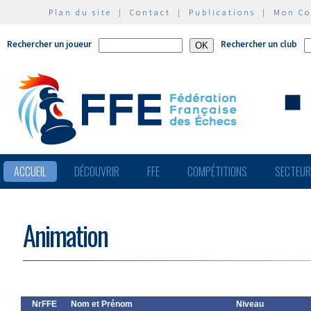
Plan du site
|
Contact
|
Publications
|
Mon C
Rechercher un joueur
Rechercher un club
ACCUEIL
DÉCOUVRIR
FFE
COMPÉTITIONS
SECTEU
Animation
NrFFE
Nom et Prénom
Niveau