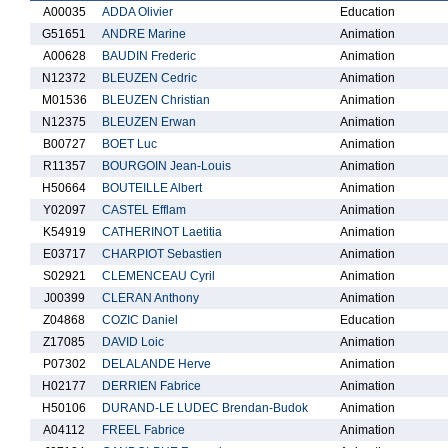
A00035
ADDA Olivier
Education
G51651
ANDRE Marine
Animation
A00628
BAUDIN Frederic
Animation
N12372
BLEUZEN Cedric
Animation
M01536
BLEUZEN Christian
Animation
N12375
BLEUZEN Erwan
Animation
B00727
BOET Luc
Animation
R11357
BOURGOIN Jean-Louis
Animation
H50664
BOUTEILLE Albert
Animation
Y02097
CASTEL Efflam
Animation
K54919
CATHERINOT Laetitia
Animation
E03717
CHARPIOT Sebastien
Animation
S02921
CLEMENCEAU Cyril
Animation
J00399
CLERAN Anthony
Animation
Z04868
COZIC Daniel
Education
Z17085
DAVID Loic
Animation
P07302
DELALANDE Herve
Animation
H02177
DERRIEN Fabrice
Animation
H50106
DURAND-LE LUDEC Brendan-Budok
Animation
A04112
FREEL Fabrice
Animation