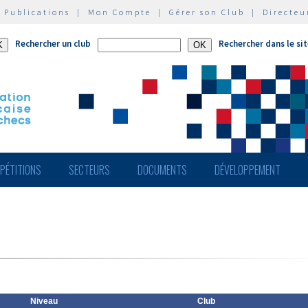
|
Publications
|
Mon Compte
|
Gérer son Club
|
Directeu
Rechercher un club
Rechercher dans le si
PÉTITIONS
SECTEURS
DOCUMENTS
DÉVELOPPEMENT
Niveau
Club