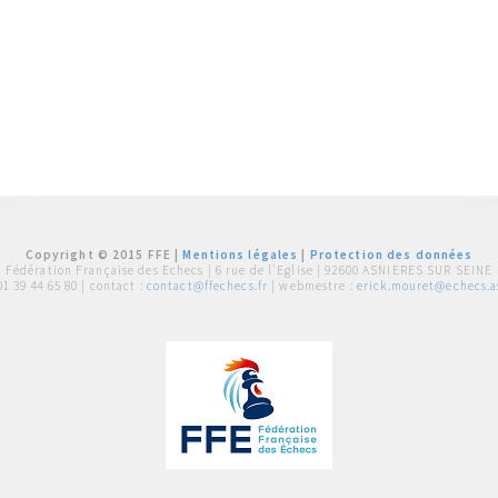
Copyright © 2015 FFE |
Mentions légales
|
Protection des données
Fédération Française des Echecs |
6 rue de l'Eglise | 92600 ASNIERES SUR SEINE
01 39 44 65 80
| contact :
contact@ffechecs.fr
| webmestre :
erick.mouret@echecs.as