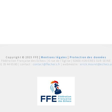
Copyright © 2015 FFE |
Mentions légales
|
Protection des données
Fédération Française des Echecs |
6 rue de l'Eglise | 92600 ASNIERES SUR SEINE
01 39 44 65 80
| contact :
contact@ffechecs.fr
| webmestre :
erick.mouret@echecs.as