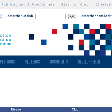
|
Publications
|
Mon Compte
|
Gérer son Club
|
Directeu
Rechercher un club
Rechercher dans le si
PÉTITIONS
SECTEURS
DOCUMENTS
DÉVELOPPEMENT
Niveau
Club