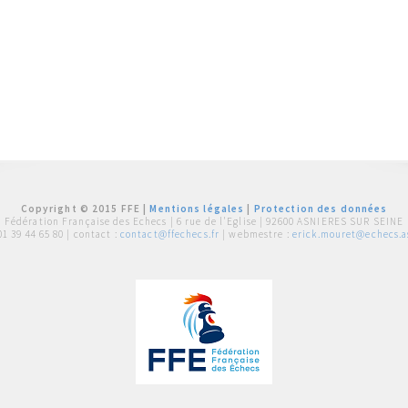
Copyright © 2015 FFE |
Mentions légales
|
Protection des données
Fédération Française des Echecs |
6 rue de l'Eglise | 92600 ASNIERES SUR SEINE
01 39 44 65 80
| contact :
contact@ffechecs.fr
| webmestre :
erick.mouret@echecs.as