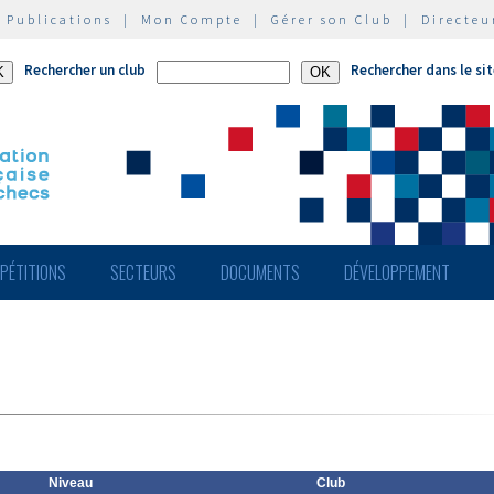
|
Publications
|
Mon Compte
|
Gérer son Club
|
Directeu
Rechercher un club
Rechercher dans le si
PÉTITIONS
SECTEURS
DOCUMENTS
DÉVELOPPEMENT
Niveau
Club